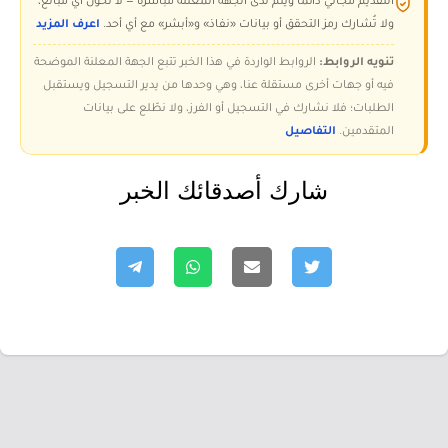
التقديم مجاني دائمًا ويتم لدى الجهة المعلنة مباشرة — لا تُحوّل أي مبالغ،
ولا تُشارك رمز التحقق أو بيانات «نفاذ» و«أبشر» مع أي أحد.
اعرف المزيد
تنويه الروابط:
الروابط الواردة في هذا الخبر تتبع الجهة المعلنة الموضحة
فيه أو جهات أخرى مستقلة عنا، وهي وحدها من يدير التسجيل ويستقبل
الطلبات؛ فلا نشارك في التسجيل أو الفرز، ولا نطّلع على بيانات
المتقدمين.
التفاصيل
شارك أصدقائك الخبر