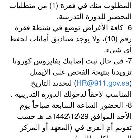
المطلوب منك في فقرة (1) من متطلبات
التحضير للدورة التدريبية.
6- كافة الأغراض توضع في شنطة فقرة
رقم (10)، ولا يوجد صناديق أمانات لحفظ
أي شيء.
7- في حال ثبت إصابتك بفايروس كورونا
تزويدنا بنتيجة الفحص على الإيميل
(
HR@911.gov.sa
) لتحديد التاريخ
المناسب لاحقاً لدخولك الدورة التدريبية .
8- الحضور الساعة السابعة صباحاً يوم
الأحد الموافق 29\12\1442هـ هـ حسب
تقويم أم القرى في (المعهد أو المركز
المحدد لكل طالب).