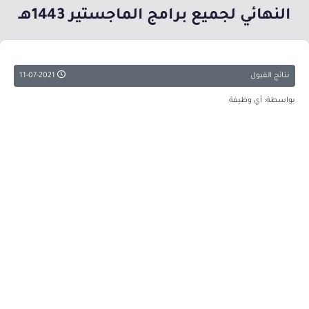
النهائي لجميع برامج الماجستير 1443هـ
نتائج القبول
11-07-2021
بواسطة: أي وظيفة