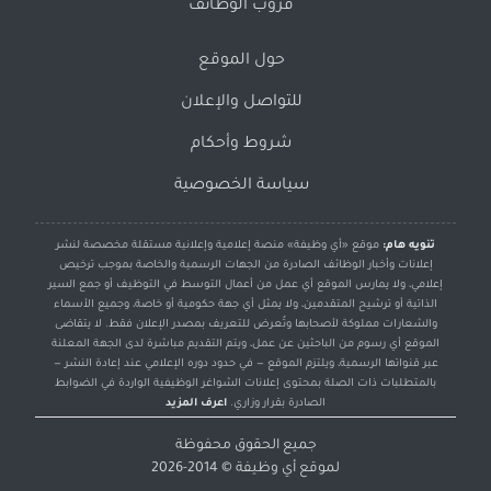
قروب الوظائف
حول الموقع
للتواصل والإعلان
شروط وأحكام
سياسة الخصوصية
تنويه هام:
موقع «أي وظيفة» منصة إعلامية وإعلانية مستقلة مخصصة لنشر
إعلانات وأخبار الوظائف الصادرة من الجهات الرسمية والخاصة بموجب ترخيص
إعلامي، ولا يمارس الموقع أي عمل من أعمال التوسط في التوظيف أو جمع السير
الذاتية أو ترشيح المتقدمين، ولا يمثل أي جهة حكومية أو خاصة، وجميع الأسماء
والشعارات مملوكة لأصحابها وتُعرض للتعريف بمصدر الإعلان فقط. لا يتقاضى
الموقع أي رسوم من الباحثين عن عمل، ويتم التقديم مباشرة لدى الجهة المعلنة
عبر قنواتها الرسمية، ويلتزم الموقع — في حدود دوره الإعلامي عند إعادة النشر —
بالمتطلبات ذات الصلة بمحتوى إعلانات الشواغر الوظيفية الواردة في الضوابط
الصادرة بقرار وزاري.
اعرف المزيد
جميع الحقوق محفوظة
لموقع
أي وظيفة
© 2014-2026