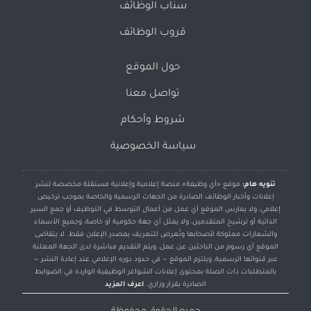
سناب الوظائف
قروب الوظائف
حول الموقع
تواصل معنا
شروط وأحكام
سياسة الخصوصية
تنويه هام:
موقع «أي وظيفة» منصة إعلامية وإعلانية مستقلة مخصصة لنشر
إعلانات وأخبار الوظائف الصادرة من الجهات الرسمية والخاصة بموجب ترخيص
إعلامي، ولا يمارس الموقع أي عمل من أعمال التوسط في التوظيف أو جمع السير
الذاتية أو ترشيح المتقدمين، ولا يمثل أي جهة حكومية أو خاصة، وجميع الأسماء
والشعارات مملوكة لأصحابها وتُعرض للتعريف بمصدر الإعلان فقط. لا يتقاضى
الموقع أي رسوم من الباحثين عن عمل، ويتم التقديم مباشرة لدى الجهة المعلنة
عبر قنواتها الرسمية، ويلتزم الموقع — في حدود دوره الإعلامي عند إعادة النشر —
بالمتطلبات ذات الصلة بمحتوى إعلانات الشواغر الوظيفية الواردة في الضوابط
الصادرة بقرار وزاري.
اعرف المزيد