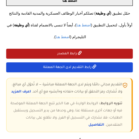
اضغط هنا
حمّل تطبيق (
أي وظيفة
) تصلكم أخبار الوظائف العسكرية والمدنية القادمة والنتائج
أولاً بأول، لتحميل التطبيق (
اضغط هنا
)، أيضاً لا تنسى بالانضمام لقناة (
أي وظيفة
) في
التليجرام (ا
ضغط هنا
).
رابط المصدر
رابط التقديم لدى الجهة المعلنة
التقديم مجاني دائمًا ويتم لدى الجهة المعلنة مباشرة — لا تُحوّل أي مبالغ،
ولا تُشارك رمز التحقق أو بيانات «نفاذ» و«أبشر» مع أي أحد.
اعرف المزيد
تنويه الروابط:
الروابط الواردة في هذا الخبر تتبع الجهة المعلنة الموضحة
فيه أو جهات أخرى مستقلة عنا، وهي وحدها من يدير التسجيل ويستقبل
الطلبات؛ فلا نشارك في التسجيل أو الفرز، ولا نطّلع على بيانات
المتقدمين.
التفاصيل