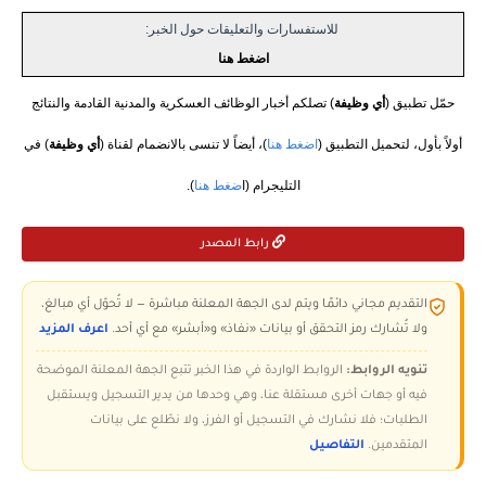
للاستفسارات والتعليقات حول الخبر:
اضغط هنا
حمّل تطبيق (
أي وظيفة
) تصلكم أخبار الوظائف العسكرية والمدنية القادمة والنتائج
أولاً بأول، لتحميل التطبيق (
اضغط هنا
)، أيضاً لا تنسى بالانضمام لقناة (
أي وظيفة
) في
التليجرام (ا
ضغط هنا
).
رابط المصدر
التقديم مجاني دائمًا ويتم لدى الجهة المعلنة مباشرة — لا تُحوّل أي مبالغ،
ولا تُشارك رمز التحقق أو بيانات «نفاذ» و«أبشر» مع أي أحد.
اعرف المزيد
تنويه الروابط:
الروابط الواردة في هذا الخبر تتبع الجهة المعلنة الموضحة
فيه أو جهات أخرى مستقلة عنا، وهي وحدها من يدير التسجيل ويستقبل
الطلبات؛ فلا نشارك في التسجيل أو الفرز، ولا نطّلع على بيانات
المتقدمين.
التفاصيل