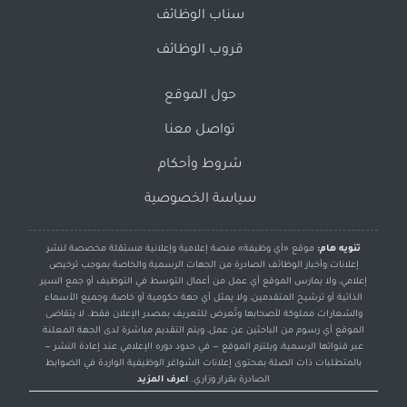
سناب الوظائف
قروب الوظائف
حول الموقع
تواصل معنا
شروط وأحكام
سياسة الخصوصية
تنويه هام:
موقع «أي وظيفة» منصة إعلامية وإعلانية مستقلة مخصصة لنشر
إعلانات وأخبار الوظائف الصادرة من الجهات الرسمية والخاصة بموجب ترخيص
إعلامي، ولا يمارس الموقع أي عمل من أعمال التوسط في التوظيف أو جمع السير
الذاتية أو ترشيح المتقدمين، ولا يمثل أي جهة حكومية أو خاصة، وجميع الأسماء
والشعارات مملوكة لأصحابها وتُعرض للتعريف بمصدر الإعلان فقط. لا يتقاضى
الموقع أي رسوم من الباحثين عن عمل، ويتم التقديم مباشرة لدى الجهة المعلنة
عبر قنواتها الرسمية، ويلتزم الموقع — في حدود دوره الإعلامي عند إعادة النشر —
بالمتطلبات ذات الصلة بمحتوى إعلانات الشواغر الوظيفية الواردة في الضوابط
الصادرة بقرار وزاري.
اعرف المزيد