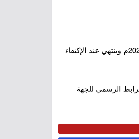
- التقديم مُتاح الآن بدأ اليوم الأحد بتاريخ 1442/05/12هـ الموافق 2020/12/27م وينتهي عند الإكتفاء
لرابط الرسمي للجهة