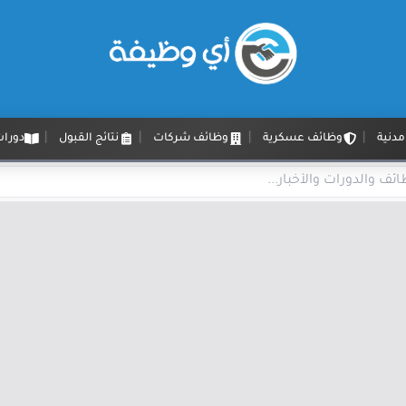
دنية
وظائف عسكرية
وظائف شركات
نتائج القبول
دورات