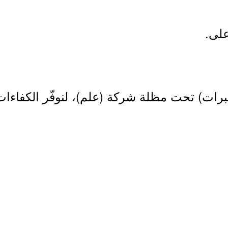
رات) تحت مظلة شركة (علم)، لنوفّر الكفاءات 