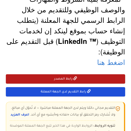
والوصف الوظيفي وللتقديم من خلال
الرابط الرسمي للجهة المعلنة (يتطلب
إنشاء حساب بموقع لينكد إن لخدمات
التوظيف (
) قبل التقديم على
™ LinkedIn
الوظيفة):
اضغط هنا
رابط المصدر
رابط التقديم لدى الجهة المعلنة
التقديم مجاني دائمًا ويتم لدى الجهة المعلنة مباشرة — لا تُحوّل أي مبالغ،
ولا تُشارك رمز التحقق أو بيانات «نفاذ» و«أبشر» مع أي أحد.
اعرف المزيد
تنويه الروابط:
الروابط الواردة في هذا الخبر تتبع الجهة المعلنة الموضحة