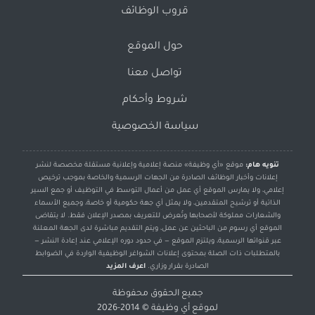
قروب الوظائف
حول الموقع
تواصل معنا
شروط وأحكام
سياسة الخصوصية
تنويه هام:
موقع «أي وظيفة» منصة إعلامية وإعلانية مستقلة مخصصة لنشر
إعلانات وأخبار الوظائف الصادرة من الجهات الرسمية والخاصة بموجب ترخيص
إعلامي، ولا يمارس الموقع أي عمل من أعمال التوسط في التوظيف أو جمع السير
الذاتية أو ترشيح المتقدمين، ولا يمثل أي جهة حكومية أو خاصة، وجميع الأسماء
والشعارات مملوكة لأصحابها وتُعرض للتعريف بمصدر الإعلان فقط. لا يتقاضى
الموقع أي رسوم من الباحثين عن عمل، ويتم التقديم مباشرة لدى الجهة المعلنة
عبر قنواتها الرسمية، ويلتزم الموقع — في حدود دوره الإعلامي عند إعادة النشر —
بالمتطلبات ذات الصلة بمحتوى إعلانات الشواغر الوظيفية الواردة في الضوابط
الصادرة بقرار وزاري.
اعرف المزيد
جميع الحقوق محفوظة
لموقع
أي وظيفة
© 2014-2026