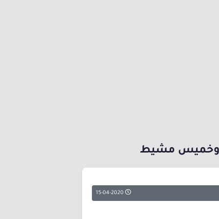
ئف وخميس مشيط
15-04-2020