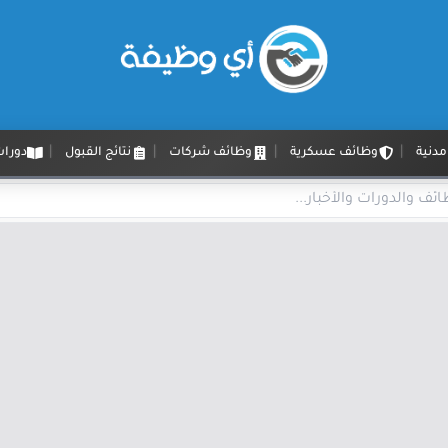
دنية
وظائف عسكرية
وظائف شركات
نتائج القبول
دورات