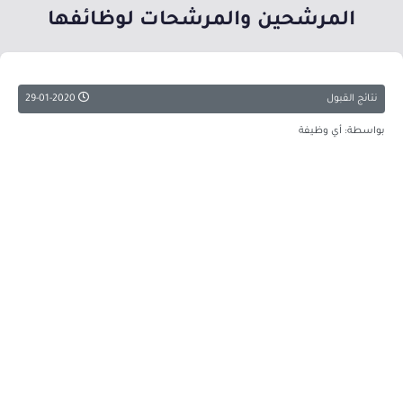
المرشحين والمرشحات لوظائفها
نتائج القبول
29-01-2020
بواسطة: أي وظيفة