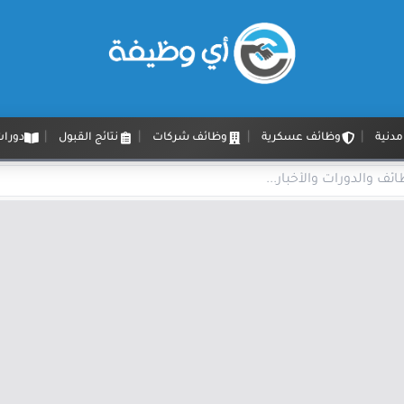
دنية
وظائف عسكرية
وظائف شركات
نتائج القبول
دورات