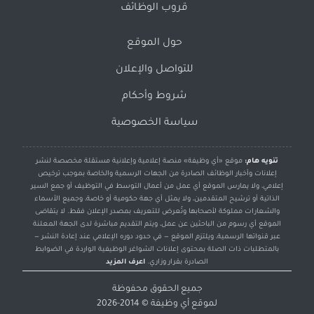
قروب الوظائف
حول الموقع
للتواصل والإعلان
شروط وأحكام
سياسة الخصوصية
تنويه هام:
موقع «أي وظيفة» منصة إعلامية وإعلانية مستقلة مخصصة لنشر
إعلانات وأخبار الوظائف الصادرة من الجهات الرسمية والخاصة بموجب ترخيص
إعلامي، ولا يمارس الموقع أي عمل من أعمال التوسط في التوظيف أو جمع السير
الذاتية أو ترشيح المتقدمين، ولا يمثل أي جهة حكومية أو خاصة، وجميع الأسماء
والشعارات مملوكة لأصحابها وتُعرض للتعريف بمصدر الإعلان فقط. لا يتقاضى
الموقع أي رسوم من الباحثين عن عمل، ويتم التقديم مباشرة لدى الجهة المعلنة
عبر قنواتها الرسمية، ويلتزم الموقع — في حدود دوره الإعلامي عند إعادة النشر —
بالمتطلبات ذات الصلة بمحتوى إعلانات الشواغر الوظيفية الواردة في الضوابط
الصادرة بقرار وزاري.
اعرف المزيد
جميع الحقوق محفوظة
لموقع
أي وظيفة
© 2014-2026