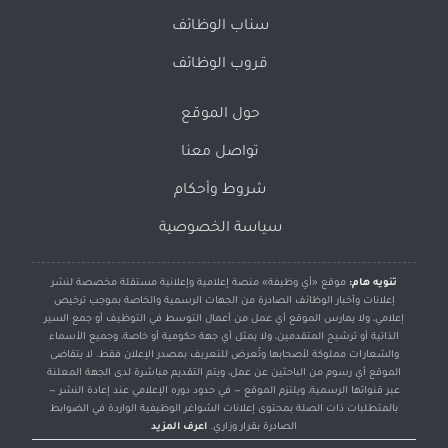
سناب الوظائف
قروب الوظائف
حول الموقع
تواصل معنا
شروط وأحكام
سياسة الخصوصية
تنويه هام:
موقع «أي وظيفة» منصة إعلامية وإعلانية مستقلة مخصصة لنشر
إعلانات وأخبار الوظائف الصادرة من الجهات الرسمية والخاصة بموجب ترخيص
إعلامي، ولا يمارس الموقع أي عمل من أعمال التوسط في التوظيف أو جمع السير
الذاتية أو ترشيح المتقدمين، ولا يمثل أي جهة حكومية أو خاصة، وجميع الأسماء
والشعارات مملوكة لأصحابها وتُعرض للتعريف بمصدر الإعلان فقط. لا يتقاضى
الموقع أي رسوم من الباحثين عن عمل، ويتم التقديم مباشرة لدى الجهة المعلنة
عبر قنواتها الرسمية، ويلتزم الموقع — في حدود دوره الإعلامي عند إعادة النشر —
بالمتطلبات ذات الصلة بمحتوى إعلانات الشواغر الوظيفية الواردة في الضوابط
الصادرة بقرار وزاري.
اعرف المزيد