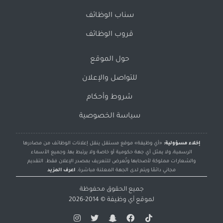
سناب الوظائف
قروب الوظائف
حول الموقع
للتواصل والإعلان
شروط وأحكام
سياسة الخصوصية
إخلاء مسؤولية:
«أي وظيفة» موقع مستقل ينقل إعلانات الوظائف من مصادرها
الرسمية، ولا يمثل أي جهة حكومية أو خاصة ولا يرتبط بها، وجميع الأسماء
والشعارات مملوكة لأصحابها وتُعرض للتعريف بمصدر الإعلان فقط. التقديم
مجاني دائمًا ويتم لدى الجهة المعلنة مباشرة.
اعرف المزيد
جميع الحقوق محفوظة
لموقع
أي وظيفة
© 2014-2026