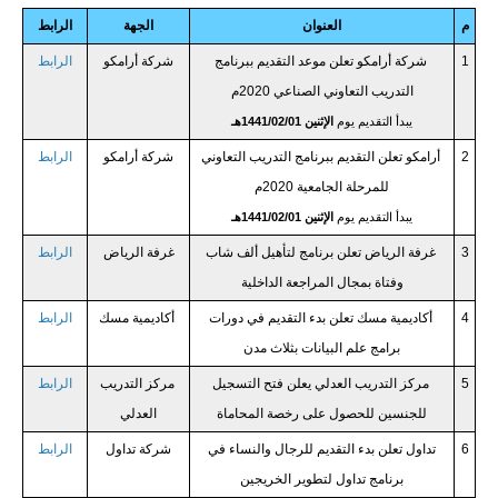
م
العنوان
الجهة
الرابط
1
شركة أرامكو تعلن موعد التقديم ببرنامج
شركة أرامكو
الرابط
التدريب التعاوني الصناعي 2020م
يبدأ التقديم يوم
الإثنين 1441/02/01هـ
2
أرامكو تعلن التقديم ببرنامج التدريب التعاوني
شركة أرامكو
الرابط
للمرحلة الجامعية 2020م
يبدأ التقديم يوم
الإثنين 1441/02/01هـ
3
غرفة الرياض تعلن برنامج لتأهيل ألف شاب
غرفة الرياض
الرابط
وفتاة بمجال المراجعة الداخلية
4
أكاديمية مسك تعلن بدء التقديم في دورات
أكاديمية مسك
الرابط
برامج علم البيانات بثلاث مدن
5
مركز التدريب العدلي يعلن فتح التسجيل
مركز التدريب
الرابط
للجنسين للحصول على رخصة المحاماة
العدلي
6
تداول تعلن بدء التقديم للرجال والنساء في
شركة تداول
الرابط
برنامج تداول لتطوير الخريجين