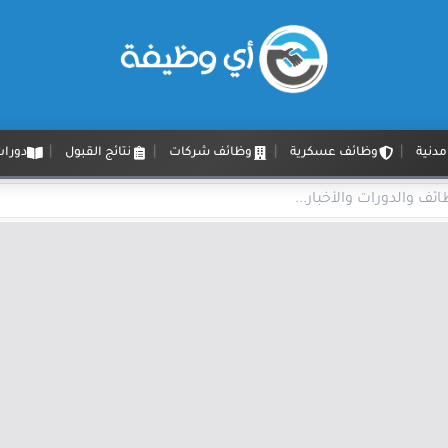
دنية
وظائف عسكرية
وظائف شركات
نتائج القبول
دورات