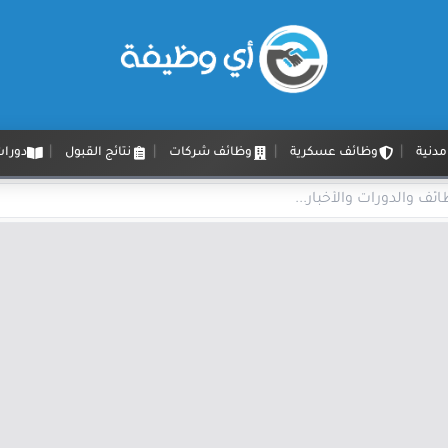
دنية
وظائف عسكرية
وظائف شركات
نتائج القبول
دورات