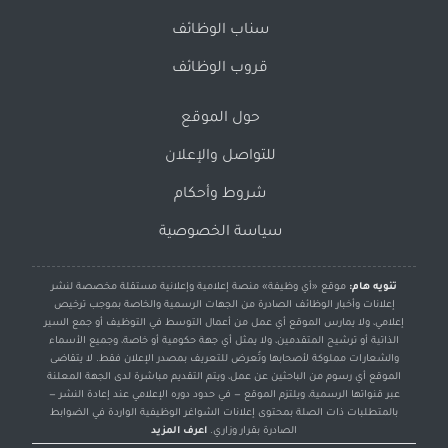
سناب الوظائف
قروب الوظائف
حول الموقع
للتواصل والإعلان
شروط وأحكام
سياسة الخصوصية
تنويه هام:
موقع «أي وظيفة» منصة إعلامية وإعلانية مستقلة مخصصة لنشر
إعلانات وأخبار الوظائف الصادرة من الجهات الرسمية والخاصة بموجب ترخيص
إعلامي، ولا يمارس الموقع أي عمل من أعمال التوسط في التوظيف أو جمع السير
الذاتية أو ترشيح المتقدمين، ولا يمثل أي جهة حكومية أو خاصة، وجميع الأسماء
والشعارات مملوكة لأصحابها وتُعرض للتعريف بمصدر الإعلان فقط. لا يتقاضى
الموقع أي رسوم من الباحثين عن عمل، ويتم التقديم مباشرة لدى الجهة المعلنة
عبر قنواتها الرسمية، ويلتزم الموقع — في حدود دوره الإعلامي عند إعادة النشر —
بالمتطلبات ذات الصلة بمحتوى إعلانات الشواغر الوظيفية الواردة في الضوابط
الصادرة بقرار وزاري.
اعرف المزيد