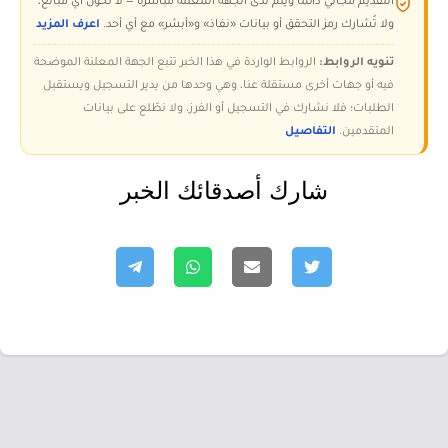
التقديم مجاني دائمًا ويتم لدى الجهة المعلنة مباشرة — لا تُحوّل أي مبالغ،
ولا تُشارك رمز التحقق أو بيانات «نفاذ» و«أبشر» مع أي أحد.
اعرف المزيد
تنويه الروابط:
الروابط الواردة في هذا الخبر تتبع الجهة المعلنة الموضحة
فيه أو جهات أخرى مستقلة عنا، وهي وحدها من يدير التسجيل ويستقبل
الطلبات؛ فلا نشارك في التسجيل أو الفرز، ولا نطّلع على بيانات
المتقدمين.
التفاصيل
شارك أصدقائك الخبر