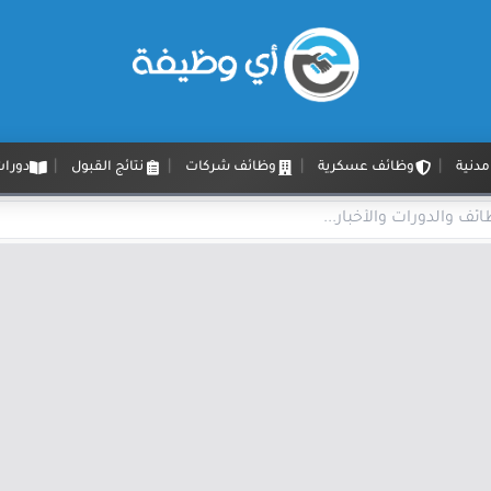
دنية
وظائف عسكرية
وظائف شركات
نتائج القبول
دورات