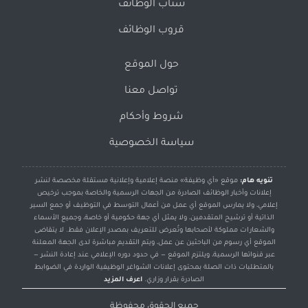
سناب الوظائف
قروب الوظائف
حول الموقع
تواصل معنا
شروط وأحكام
سياسة الخصوصية
تنويه هام:
موقع «أي وظيفة» منصة إعلامية وإعلانية مستقلة مخصصة لنشر
إعلانات وأخبار الوظائف الصادرة من الجهات الرسمية والخاصة بموجب ترخيص
إعلامي، ولا يمارس الموقع أي عمل من أعمال التوسط في التوظيف أو جمع السير
الذاتية أو ترشيح المتقدمين، ولا يمثل أي جهة حكومية أو خاصة، وجميع الأسماء
والشعارات مملوكة لأصحابها وتُعرض للتعريف بمصدر الإعلان فقط. لا يتقاضى
الموقع أي رسوم من الباحثين عن عمل، ويتم التقديم مباشرة لدى الجهة المعلنة
عبر قنواتها الرسمية، ويلتزم الموقع — في حدود دوره الإعلامي عند إعادة النشر —
بالمتطلبات ذات الصلة بمحتوى إعلانات الشواغر الوظيفية الواردة في الضوابط
الصادرة بقرار وزاري.
اعرف المزيد
جميع الحقوق محفوظة