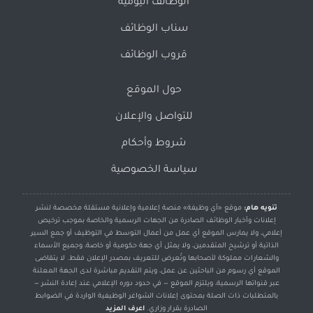
الوظائف اليومية
سناب الوظائف
قروب الوظائف
حول الموقع
للتواصل والإعلان
شروط وأحكام
سياسة الخصوصية
تنويه هام:
موقع «أي وظيفة» منصة إعلامية وإعلانية مستقلة مخصصة لنشر
إعلانات وأخبار الوظائف الصادرة من الجهات الرسمية والخاصة بموجب ترخيص
إعلامي، ولا يمارس الموقع أي عمل من أعمال التوسط في التوظيف أو جمع السير
الذاتية أو ترشيح المتقدمين، ولا يمثل أي جهة حكومية أو خاصة، وجميع الأسماء
والشعارات مملوكة لأصحابها وتُعرض للتعريف بمصدر الإعلان فقط. لا يتقاضى
الموقع أي رسوم من الباحثين عن عمل، ويتم التقديم مباشرة لدى الجهة المعلنة
عبر قنواتها الرسمية، ويلتزم الموقع — في حدود دوره الإعلامي عند إعادة النشر —
بالمتطلبات ذات الصلة بمحتوى إعلانات الشواغر الوظيفية الواردة في الضوابط
الصادرة بقرار وزاري.
اعرف المزيد