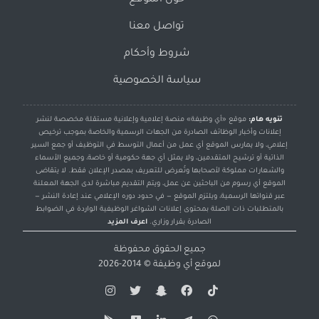
حول الموقع
تواصل معنا
شروط وأحكام
سياسة الخصوصية
تنويه هام:
موقع «أي وظيفة» منصة إعلامية وإعلانية مستقلة مخصصة لنشر
إعلانات وأخبار الوظائف الصادرة من الجهات الرسمية والخاصة بموجب ترخيص
إعلامي، ولا يمارس الموقع أي عمل من أعمال التوسط في التوظيف أو جمع السير
الذاتية أو ترشيح المتقدمين، ولا يمثل أي جهة حكومية أو خاصة، وجميع الأسماء
والشعارات مملوكة لأصحابها وتُعرض للتعريف بمصدر الإعلان فقط. لا يتقاضى
الموقع أي رسوم من الباحثين عن عمل، ويتم التقديم مباشرة لدى الجهة المعلنة
عبر قنواتها الرسمية، ويلتزم الموقع — في حدود دوره الإعلامي عند إعادة النشر —
بالمتطلبات ذات الصلة بمحتوى إعلانات الشواغر الوظيفية الواردة في الضوابط
الصادرة بقرار وزاري.
اعرف المزيد
جميع الحقوق محفوظة
لموقع
أي وظيفة
© 2014-2026