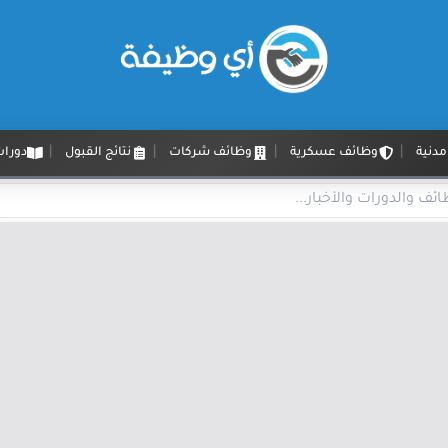
دنية
وظائف عسكرية
وظائف شركات
نتائج القبول
دورات