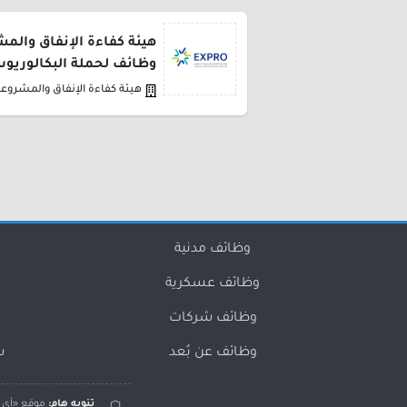
وظائف لحملة البكالوريو
هيئة كفاءة الإنفاق والمشروع
وظائف مدنية
وظائف عسكرية
وظائف شركات
وظائف عن بُعد
س
تنويه هام:
موقع «أي و