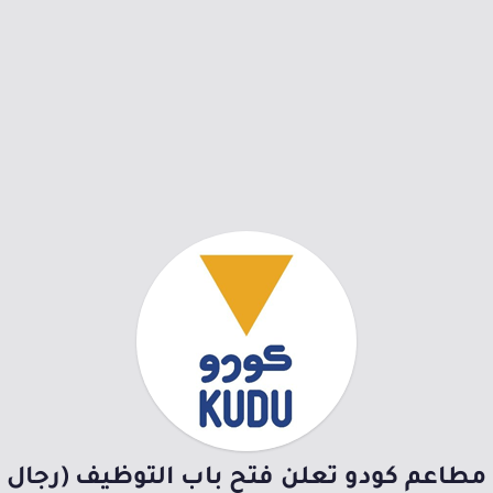
مطاعم كودو تعلن فتح باب التوظيف (رجال