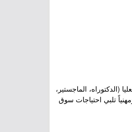
ا (الدكتوراه، الماجستير،
لتي تشمل 40 برنامجاً أكاديمياً ومهنياً تلبي احتياجات سوق