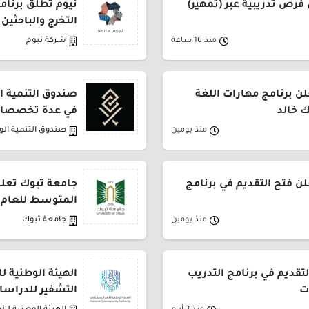
فرص تدريبية عبر (تمهير)
نيوم تطلق برنام
التخرج والباحثين
منذ 16 ساعة
شركة نيوم
ن برنامج مهارات اللغة
صندوق التنمية ال
ك خالد
في عدة تخصصات
منذ يومين
صندوق التنمية ال
لن فتح التقديم في برنامج
جامعة تبوك تعلن
المتوسط للعام 1448هـ
منذ يومين
جامعة تبوك
لتقديم في برنامج التدريب
الهيئة الوطنية ل
ت
التشفير للدراسات