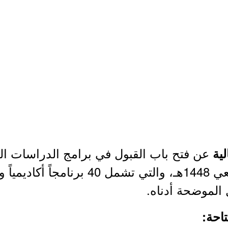
عن فتح باب القبول في برامج الدراسات العلي
ية
الدبلوم العالي) للعام الجامعي 1448هـ، وا
 الموضحة أدناه.
احة: