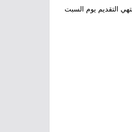
وم الأربعاء بتاريخ 1448/01/02هـ الموافق 2026/06/17م وينتهي التقديم يوم السبت