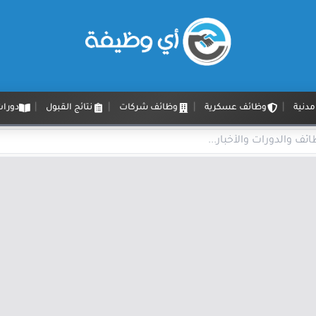
دنية
وظائف عسكرية
وظائف شركات
نتائج القبول
دورات