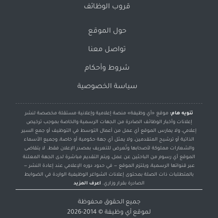
قروب الوظائف
حول الموقع
تواصل معنا
شروط وأحكام
سياسة الخصوصية
تنويه هام:
موقع «أي وظيفة» منصة إعلامية وإعلانية مستقلة مخصصة لنشر
إعلانات وأخبار الوظائف الصادرة من الجهات الرسمية والخاصة بموجب ترخيص
إعلامي، ولا يمارس الموقع أي عمل من أعمال التوسط في التوظيف أو جمع السير
الذاتية أو ترشيح المتقدمين، ولا يمثل أي جهة حكومية أو خاصة، وجميع الأسماء
والشعارات مملوكة لأصحابها وتُعرض للتعريف بمصدر الإعلان فقط. لا يتقاضى
الموقع أي رسوم من الباحثين عن عمل، ويتم التقديم مباشرة لدى الجهة المعلنة
عبر قنواتها الرسمية، ويلتزم الموقع — في حدود دوره الإعلامي عند إعادة النشر —
بالمتطلبات ذات الصلة بمحتوى إعلانات الشواغر الوظيفية الواردة في الضوابط
الصادرة بقرار وزاري.
اعرف المزيد
جميع الحقوق محفوظة
لموقع
أي وظيفة
© 2014-2026