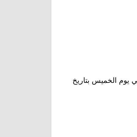
حد بتاريخ 1448/01/27هـ الموافق 2026/07/12م وينتهي يوم الخميس بتاريخ