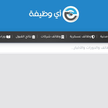
دنية
وظائف عسكرية
وظائف شركات
نتائج القبول
دورات