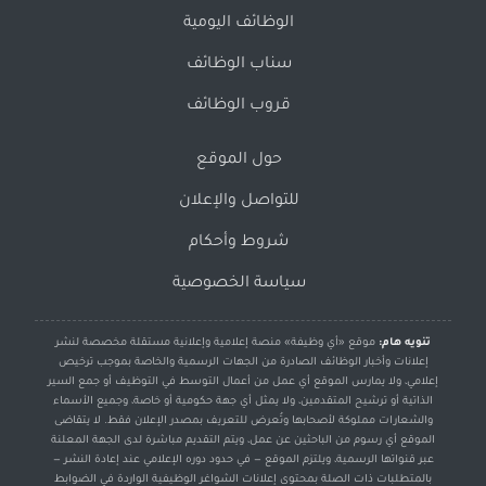
الوظائف اليومية
سناب الوظائف
قروب الوظائف
حول الموقع
للتواصل والإعلان
شروط وأحكام
سياسة الخصوصية
تنويه هام:
موقع «أي وظيفة» منصة إعلامية وإعلانية مستقلة مخصصة لنشر
إعلانات وأخبار الوظائف الصادرة من الجهات الرسمية والخاصة بموجب ترخيص
إعلامي، ولا يمارس الموقع أي عمل من أعمال التوسط في التوظيف أو جمع السير
الذاتية أو ترشيح المتقدمين، ولا يمثل أي جهة حكومية أو خاصة، وجميع الأسماء
والشعارات مملوكة لأصحابها وتُعرض للتعريف بمصدر الإعلان فقط. لا يتقاضى
الموقع أي رسوم من الباحثين عن عمل، ويتم التقديم مباشرة لدى الجهة المعلنة
عبر قنواتها الرسمية، ويلتزم الموقع — في حدود دوره الإعلامي عند إعادة النشر —
بالمتطلبات ذات الصلة بمحتوى إعلانات الشواغر الوظيفية الواردة في الضوابط