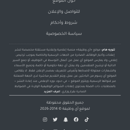
حول الموقع
للتواصل والإعلان
شروط وأحكام
سياسة الخصوصية
تنويه هام:
موقع «أي وظيفة» منصة إعلامية وإعلانية مستقلة مخصصة لنشر
إعلانات وأخبار الوظائف الصادرة من الجهات الرسمية والخاصة بموجب ترخيص
إعلامي، ولا يمارس الموقع أي عمل من أعمال التوسط في التوظيف أو جمع السير
الذاتية أو ترشيح المتقدمين، ولا يمثل أي جهة حكومية أو خاصة، وجميع الأسماء
والشعارات مملوكة لأصحابها وتُعرض للتعريف بمصدر الإعلان فقط. لا يتقاضى
الموقع أي رسوم من الباحثين عن عمل، ويتم التقديم مباشرة لدى الجهة المعلنة
عبر قنواتها الرسمية، ويلتزم الموقع — في حدود دوره الإعلامي عند إعادة النشر —
بالمتطلبات ذات الصلة بمحتوى إعلانات الشواغر الوظيفية الواردة في الضوابط
الصادرة بقرار وزاري.
اعرف المزيد
جميع الحقوق محفوظة
لموقع
أي وظيفة
© 2014-2026