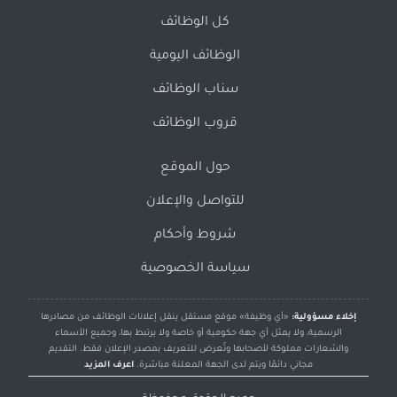
كل الوظائف
الوظائف اليومية
سناب الوظائف
قروب الوظائف
حول الموقع
للتواصل والإعلان
شروط وأحكام
سياسة الخصوصية
إخلاء مسؤولية:
«أي وظيفة» موقع مستقل ينقل إعلانات الوظائف من مصادرها
الرسمية، ولا يمثل أي جهة حكومية أو خاصة ولا يرتبط بها، وجميع الأسماء
والشعارات مملوكة لأصحابها وتُعرض للتعريف بمصدر الإعلان فقط. التقديم
مجاني دائمًا ويتم لدى الجهة المعلنة مباشرة.
اعرف المزيد