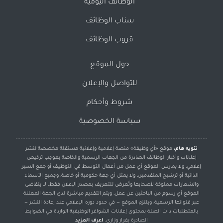
الوظائف اليومية
سناب الوظائف
قروب الوظائف
حول الموقع
للتواصل والإعلان
شروط وأحكام
سياسة الخصوصية
تنويه هام:
موقع «أي وظيفة» منصة إعلامية وإعلانية مستقلة مخصصة لنشر
إعلانات وأخبار الوظائف الصادرة من الجهات الرسمية والخاصة بموجب ترخيص
إعلامي، ولا يمارس الموقع أي عمل من أعمال التوسط في التوظيف أو جمع السير
الذاتية أو ترشيح المتقدمين، ولا يمثل أي جهة حكومية أو خاصة، وجميع الأسماء
والشعارات مملوكة لأصحابها وتُعرض للتعريف بمصدر الإعلان فقط. لا يتقاضى
الموقع أي رسوم من الباحثين عن عمل، ويتم التقديم مباشرة لدى الجهة المعلنة
عبر قنواتها الرسمية، ويلتزم الموقع — في حدود دوره الإعلامي عند إعادة النشر —
بالمتطلبات ذات الصلة بمحتوى إعلانات الشواغر الوظيفية الواردة في الضوابط
الصادرة بقرار وزاري.
اعرف المزيد