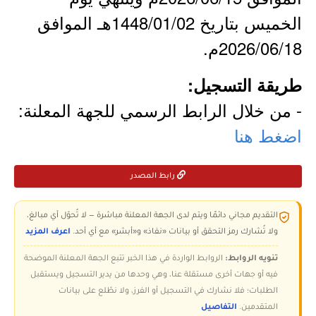
الخميس بتاريخ 1448/01/02هـ الموافق
2026/06/18م.
طريقة التسجيل:
- من خلال الرابط الرسمي للجهة المعلنة:
اضغط هنا
رابط المصدر
التقديم مجاني دائمًا ويتم لدى الجهة المعلنة مباشرة — لا تُحوّل أي مبالغ،
ولا تُشارك رمز التحقق أو بيانات «نفاذ» و«أبشر» مع أي أحد.
اعرف المزيد
تنويه الروابط:
الروابط الواردة في هذا الخبر تتبع الجهة المعلنة الموضحة
فيه أو جهات أخرى مستقلة عنا، وهي وحدها من يدير التسجيل ويستقبل
الطلبات؛ فلا نشارك في التسجيل أو الفرز، ولا نطّلع على بيانات
المتقدمين.
التفاصيل