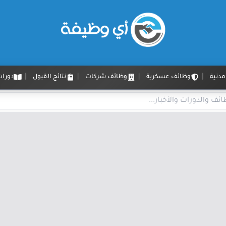
دنية
وظائف عسكرية
وظائف شركات
نتائج القبول
دورات