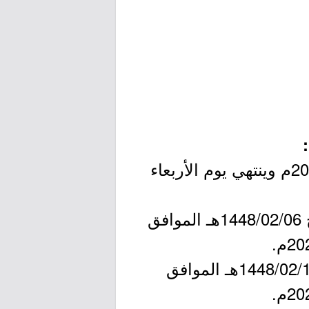
- فتح بوابة القبول: يبدأ يوم الأحد بتاريخ 1448/01/27هـ الموافق 2026/07/12م وينتهي يوم الأربعاء
- إجراءات الفرز للمتقدمين وإعلان المقبولين مبدئياً: تبدأ يوم الإثنين بتاريخ 1448/02/06هـ الموافق
- أعمال القبول النهائي من قبل المنشآت التدريبية: تبدأ يوم الأحد بتاريخ 1448/02/12هـ الموافق