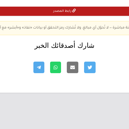
رابط المصدر
ة مباشرة — لا تُحوّل أي مبالغ، ولا تُشارك رمز التحقق أو بيانات «نفاذ» و«أبشر» مع أ
شارك أصدقائك الخبر