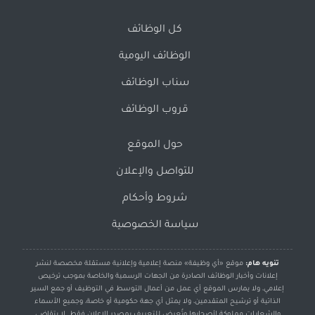
كل الوظائف
الوظائف اليومية
سناب الوظائف
قروب الوظائف
حول الموقع
للتواصل والإعلان
شروط وأحكام
سياسة الخصوصية
تنويه هام:
موقع «أي وظيفة» منصة إعلامية وإعلانية مستقلة مخصصة لنشر
إعلانات وأخبار الوظائف الصادرة من الجهات الرسمية والخاصة بموجب ترخيص
إعلامي، ولا يمارس الموقع أي عمل من أعمال التوسط في التوظيف أو جمع السير
الذاتية أو ترشيح المتقدمين، ولا يمثل أي جهة حكومية أو خاصة، وجميع الأسماء
والشعارات مملوكة لأصحابها وتُعرض للتعريف بمصدر الإعلان فقط. لا يتقاضى