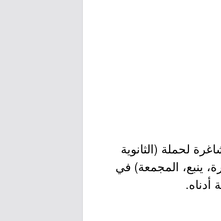
رة لحملة (الثانوية
ة، ينبع، المجمعة) في
 أدناه.