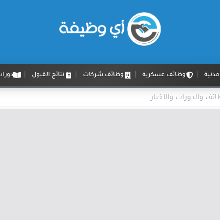
دنية
وظائف عسكرية
وظائف شركات
نتائج القبول
دورات