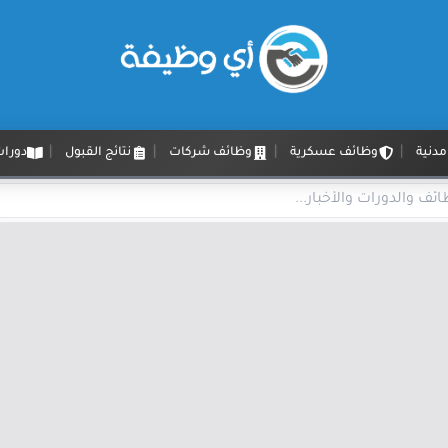
دنية
وظائف عسكرية
وظائف شركات
نتائج القبول
دورات