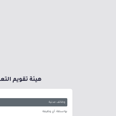
هيئة تقويم التع
وظائف مدنية
بواسطة: أي وظيفة