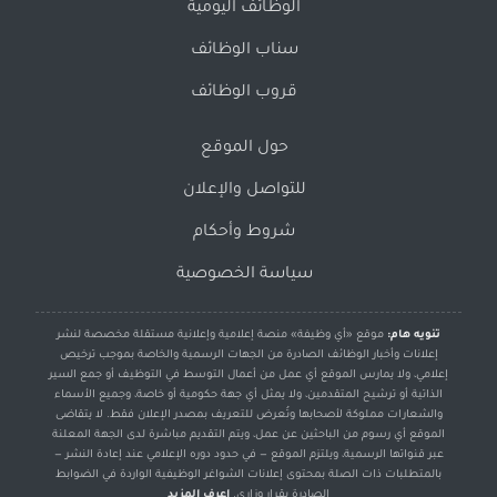
الوظائف اليومية
سناب الوظائف
قروب الوظائف
حول الموقع
للتواصل والإعلان
شروط وأحكام
سياسة الخصوصية
تنويه هام:
موقع «أي وظيفة» منصة إعلامية وإعلانية مستقلة مخصصة لنشر
إعلانات وأخبار الوظائف الصادرة من الجهات الرسمية والخاصة بموجب ترخيص
إعلامي، ولا يمارس الموقع أي عمل من أعمال التوسط في التوظيف أو جمع السير
الذاتية أو ترشيح المتقدمين، ولا يمثل أي جهة حكومية أو خاصة، وجميع الأسماء
والشعارات مملوكة لأصحابها وتُعرض للتعريف بمصدر الإعلان فقط. لا يتقاضى
الموقع أي رسوم من الباحثين عن عمل، ويتم التقديم مباشرة لدى الجهة المعلنة
عبر قنواتها الرسمية، ويلتزم الموقع — في حدود دوره الإعلامي عند إعادة النشر —
بالمتطلبات ذات الصلة بمحتوى إعلانات الشواغر الوظيفية الواردة في الضوابط
الصادرة بقرار وزاري.
اعرف المزيد