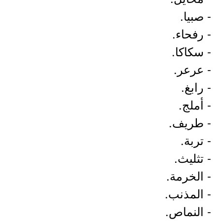
- صبيا.
- رفحاء.
- سكاكا.
- عرعر.
- رابغ.
- أملج.
- طريف.
- تربة.
- تثليث.
- الخرمة.
- المذنب.
- النماص.