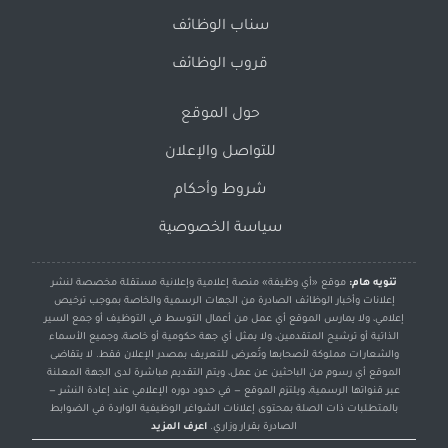
سناب الوظائف
قروب الوظائف
حول الموقع
للتواصل والإعلان
شروط وأحكام
سياسة الخصوصية
تنويه هام:
موقع «أي وظيفة» منصة إعلامية وإعلانية مستقلة مخصصة لنشر
إعلانات وأخبار الوظائف الصادرة من الجهات الرسمية والخاصة بموجب ترخيص
إعلامي، ولا يمارس الموقع أي عمل من أعمال التوسط في التوظيف أو جمع السير
الذاتية أو ترشيح المتقدمين، ولا يمثل أي جهة حكومية أو خاصة، وجميع الأسماء
والشعارات مملوكة لأصحابها وتُعرض للتعريف بمصدر الإعلان فقط. لا يتقاضى
الموقع أي رسوم من الباحثين عن عمل، ويتم التقديم مباشرة لدى الجهة المعلنة
عبر قنواتها الرسمية، ويلتزم الموقع — في حدود دوره الإعلامي عند إعادة النشر —
بالمتطلبات ذات الصلة بمحتوى إعلانات الشواغر الوظيفية الواردة في الضوابط
الصادرة بقرار وزاري.
اعرف المزيد