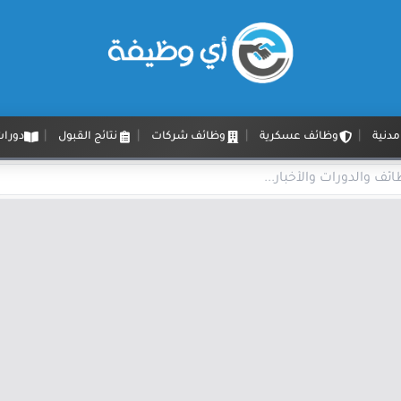
دنية
وظائف عسكرية
وظائف شركات
نتائج القبول
دورات