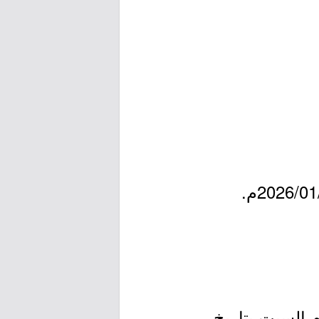
1447/07/2هـ الموافق 2026/01/14م إلى يوم السبت بتاريخ