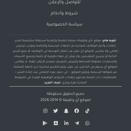
للتواصل والإعلان
شروط وأحكام
سياسة الخصوصية
تنويه هام:
موقع «أي وظيفة» منصة إعلامية وإعلانية مستقلة مخصصة لنشر
إعلانات وأخبار الوظائف الصادرة من الجهات الرسمية والخاصة بموجب ترخيص
إعلامي، ولا يمارس الموقع أي عمل من أعمال التوسط في التوظيف أو جمع السير
الذاتية أو ترشيح المتقدمين، ولا يمثل أي جهة حكومية أو خاصة، وجميع الأسماء
والشعارات مملوكة لأصحابها وتُعرض للتعريف بمصدر الإعلان فقط. لا يتقاضى
الموقع أي رسوم من الباحثين عن عمل، ويتم التقديم مباشرة لدى الجهة المعلنة
عبر قنواتها الرسمية، ويلتزم الموقع — في حدود دوره الإعلامي عند إعادة النشر —
بالمتطلبات ذات الصلة بمحتوى إعلانات الشواغر الوظيفية الواردة في الضوابط
الصادرة بقرار وزاري.
اعرف المزيد
جميع الحقوق محفوظة
لموقع
أي وظيفة
© 2014-2026