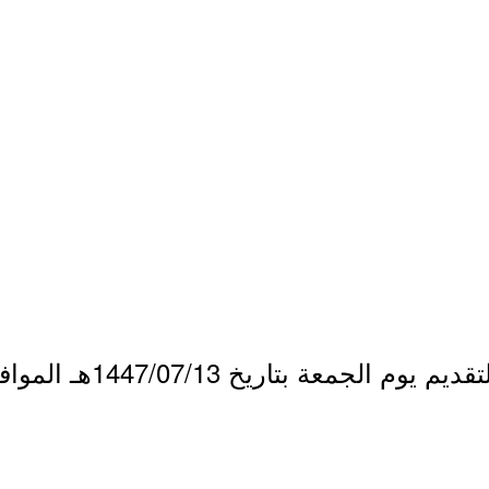
ة بتاريخ 1447/07/13هـ الموافق 2026/01/02م.