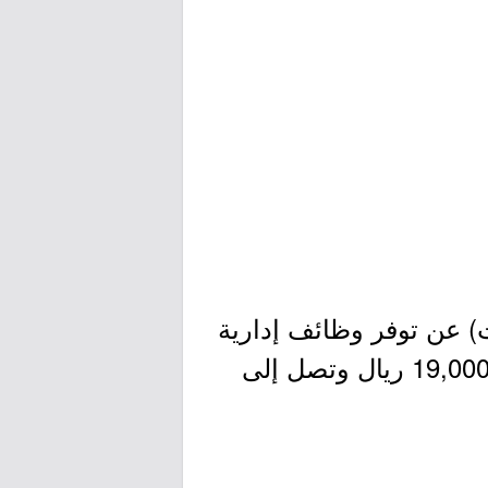
) عن توفر وظائف إدارية
وقيادية شاغرة لحملة البكالوريوس بمدينة الرياض، وذلك برواتب تبدأ من 19,000 ريال وتصل إلى