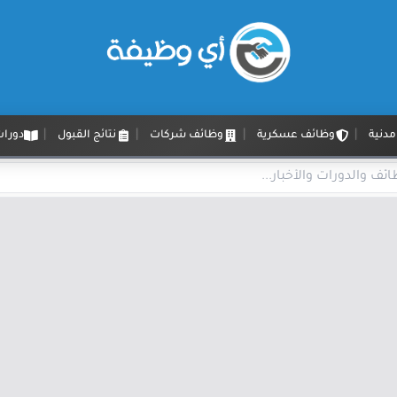
دنية
وظائف عسكرية
وظائف شركات
نتائج القبول
دورات