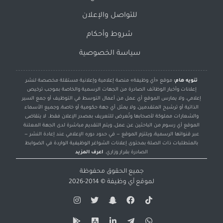
للتواصل والإعلان
شروط وأحكام
سياسة الخصوصية
تنويه هام:
موقع «أي وظيفة» منصة إعلامية وإعلانية مستقلة مخصصة لنشر
إعلانات وأخبار الوظائف الصادرة من الجهات الرسمية والخاصة بموجب ترخيص
إعلامي، ولا يمارس الموقع أي عمل من أعمال التوسط في التوظيف أو جمع السير
الذاتية أو ترشيح المتقدمين، ولا يمثل أي جهة حكومية أو خاصة، وجميع الأسماء
والشعارات مملوكة لأصحابها وتُعرض للتعريف بمصدر الإعلان فقط. لا يتقاضى
الموقع أي رسوم من الباحثين عن عمل، ويتم التقديم مباشرة لدى الجهة المعلنة
عبر قنواتها الرسمية، ويلتزم الموقع — في حدود دوره الإعلامي عند إعادة النشر —
بالمتطلبات ذات الصلة بمحتوى إعلانات الشواغر الوظيفية الواردة في الضوابط
الصادرة بقرار وزاري.
اعرف المزيد
جميع الحقوق محفوظة
لموقع
أي وظيفة
© 2014-2026