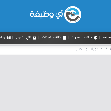
دنية
وظائف عسكرية
وظائف شركات
نتائج القبول
دورات