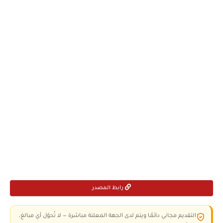
رابط المصدر
التقديم مجاني دائمًا ويتم لدى الجهة المعلنة مباشرة — لا تُحوّل أي مبالغ،