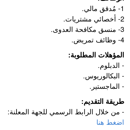
1- مُدقق مالي.
2- أخصائي مشتريات.
3- منسق مكافحة العدوى.
4- وظائف تمريض.
المؤهلات المطلوبة:
- الدبلوم.
- البكالوريوس.
- الماجستير.
طريقة التقديم:
- من خلال الرابط الرسمي للجهة المعلنة:
اضغط هنا