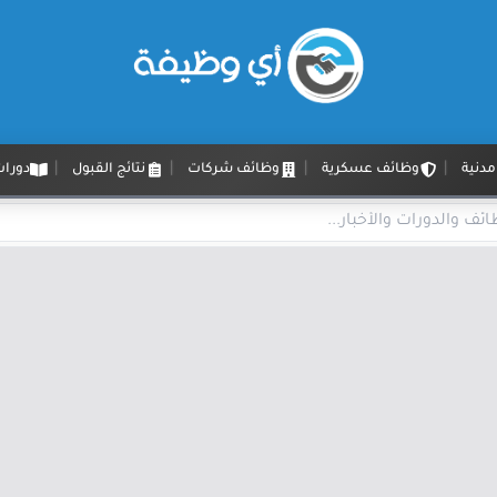
دنية
وظائف عسكرية
وظائف شركات
نتائج القبول
دورات