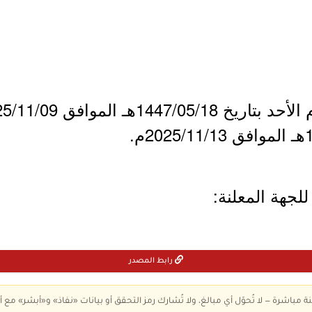
لجهة المعلنة:
رابط المصدر
ة مباشرة — لا تُحوّل أي مبالغ، ولا تُشارك رمز التحقق أو بيانات «نفاذ» و«أبشر» مع أ