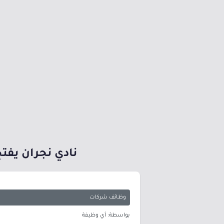
نادي نجران يفتح
وظائف شركات
بواسطة: أي وظيفة