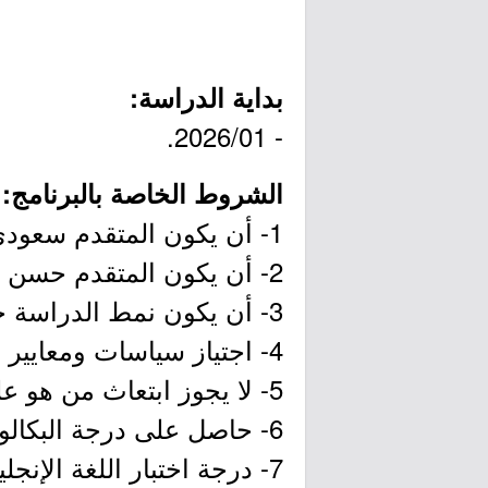
بداية الدراسة:
- 2026/01.
الشروط الخاصة بالبرنامج:
1- أن يكون المتقدم سعودي الجنسية.
2- أن يكون المتقدم حسن السيرة والسلوك.
3- أن يكون نمط الدراسة حسب المحدد في المسار (الانتظام الكلي والإقامة في بلد الابتعاث).
4- اجتياز سياسات ومعايير المفاضلة، حسب الشروط الخاصة لنادي نجران الرياضي.
5- لا يجوز ابتعاث من هو على رأس بعثة حالياً وبعثته مستمرة، ولكن يسمح له بالتقديم.
6- حاصل على درجة البكالوريوس في تخصص (الإدارة) أو ما يعادلها.
7- درجة اختبار اللغة الإنجليزية لا تقل عن IELTS (6.0).