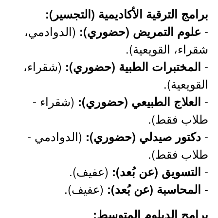
برامج الترقية الأكاديمية (التجسير):
-
(الدوادمي،
علوم التمريض (حضوري):
شقراء، القويعية).
-
(شقراء،
المختبرات الطبية (حضوري):
القويعية).
-
(شقراء -
العلاج الطبيعي (حضوري):
طلاب فقط).
-
(الدوادمي -
دكتور صيدلي (حضوري):
طلاب فقط).
-
(عفيف).
التسويق (عن بُعد):
-
(عفيف).
المحاسبة (عن بُعد):
برامج الدبلوم المتوسط: