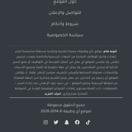
حول الموقع
للتواصل والإعلان
شروط وأحكام
سياسة الخصوصية
تنويه هام:
موقع «أي وظيفة» منصة إعلامية وإعلانية مستقلة مخصصة لنشر
إعلانات وأخبار الوظائف الصادرة من الجهات الرسمية والخاصة بموجب ترخيص
إعلامي، ولا يمارس الموقع أي عمل من أعمال التوسط في التوظيف أو جمع السير
الذاتية أو ترشيح المتقدمين، ولا يمثل أي جهة حكومية أو خاصة، وجميع الأسماء
والشعارات مملوكة لأصحابها وتُعرض للتعريف بمصدر الإعلان فقط. لا يتقاضى
الموقع أي رسوم من الباحثين عن عمل، ويتم التقديم مباشرة لدى الجهة المعلنة
عبر قنواتها الرسمية، ويلتزم الموقع — في حدود دوره الإعلامي عند إعادة النشر —
بالمتطلبات ذات الصلة بمحتوى إعلانات الشواغر الوظيفية الواردة في الضوابط
الصادرة بقرار وزاري.
اعرف المزيد
جميع الحقوق محفوظة
لموقع
أي وظيفة
© 2014-2026