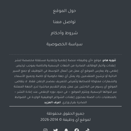
حول الموقع
تواصل معنا
شروط وأحكام
سياسة الخصوصية
تنويه هام:
موقع «أي وظيفة» منصة إعلامية وإعلانية مستقلة مخصصة لنشر
إعلانات وأخبار الوظائف الصادرة من الجهات الرسمية والخاصة بموجب ترخيص
إعلامي، ولا يمارس الموقع أي عمل من أعمال التوسط في التوظيف أو جمع السير
الذاتية أو ترشيح المتقدمين، ولا يمثل أي جهة حكومية أو خاصة، وجميع الأسماء
والشعارات مملوكة لأصحابها وتُعرض للتعريف بمصدر الإعلان فقط. لا يتقاضى
الموقع أي رسوم من الباحثين عن عمل، ويتم التقديم مباشرة لدى الجهة المعلنة
عبر قنواتها الرسمية، ويلتزم الموقع — في حدود دوره الإعلامي عند إعادة النشر —
بالمتطلبات ذات الصلة بمحتوى إعلانات الشواغر الوظيفية الواردة في الضوابط
الصادرة بقرار وزاري.
اعرف المزيد
جميع الحقوق محفوظة
لموقع
أي وظيفة
© 2014-2026