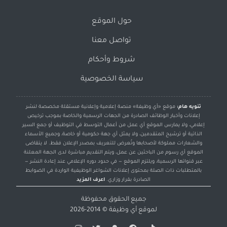
حول الموقع
تواصل معنا
شروط وأحكام
سياسة الخصوصية
تنويه هام:
موقع «أي وظيفة» منصة إعلامية وإعلانية مستقلة مخصصة لنشر
إعلانات وأخبار الوظائف الصادرة من الجهات الرسمية والخاصة بموجب ترخيص
إعلامي، ولا يمارس الموقع أي عمل من أعمال التوسط في التوظيف أو جمع السير
الذاتية أو ترشيح المتقدمين، ولا يمثل أي جهة حكومية أو خاصة، وجميع الأسماء
والشعارات مملوكة لأصحابها وتُعرض للتعريف بمصدر الإعلان فقط. لا يتقاضى
الموقع أي رسوم من الباحثين عن عمل، ويتم التقديم مباشرة لدى الجهة المعلنة
عبر قنواتها الرسمية، ويلتزم الموقع — في حدود دوره الإعلامي عند إعادة النشر —
بالمتطلبات ذات الصلة بمحتوى إعلانات الشواغر الوظيفية الواردة في الضوابط
الصادرة بقرار وزاري.
اعرف المزيد
جميع الحقوق محفوظة
لموقع
أي وظيفة
© 2014-2026