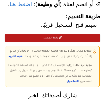
2- أو انضم لقناة (
):
اضغط هنا
.
أي وظيفة
طريقة التقديم:
- سيتم فتح التسجيل قريبًا.
رابط المصدر
التقديم مجاني دائمًا ويتم لدى الجهة المعلنة مباشرة — لا تُحوّل أي مبالغ،
ولا تُشارك رمز التحقق أو بيانات «نفاذ» و«أبشر» مع أي أحد.
اعرف المزيد
تنويه الروابط:
الروابط الواردة في هذا الخبر تتبع الجهة المعلنة الموضحة
فيه أو جهات أخرى مستقلة عنا، وهي وحدها من يدير التسجيل ويستقبل
الطلبات؛ فلا نشارك في التسجيل أو الفرز، ولا نطّلع على بيانات
المتقدمين.
التفاصيل
شارك أصدقائك الخبر