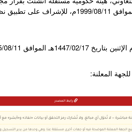
اوني، هيئة حكومية مستقلة أنشئت بقرار مجل
71 وتاريخ 1420/04/27هـ الموافق 1999/08/11م، لل
1447/هـ الموافق 2025/08/11م.
لجهة المعلنة:
رابط المصدر
ة مباشرة — لا تُحوّل أي مبالغ، ولا تُشارك رمز التحقق أو بيانات «نفاذ» و«أبشر» مع أ
 تتبع الجهة المعلنة الموضحة فيه أو جهات أخرى مستقلة عنا، وهي وحدها من يدير التسجيل