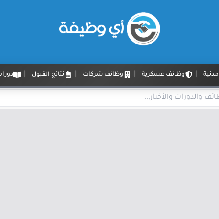
دنية
وظائف عسكرية
وظائف شركات
نتائج القبول
دورات