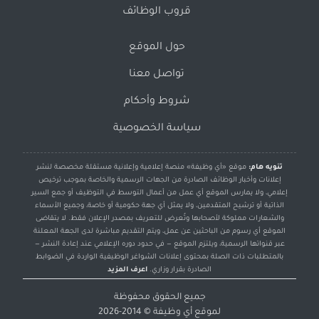
قروب الوظائف
حول الموقع
تواصل معنا
شروط وأحكام
سياسة الخصوصية
تنويه هام:
موقع «أي وظيفة» منصة إعلامية وإعلانية مستقلة مخصصة لنشر
إعلانات وأخبار الوظائف الصادرة من الجهات الرسمية والخاصة بموجب ترخيص
إعلامي، ولا يمارس الموقع أي عمل من أعمال التوسط في التوظيف أو جمع السير
الذاتية أو ترشيح المتقدمين، ولا يمثل أي جهة حكومية أو خاصة، وجميع الأسماء
والشعارات مملوكة لأصحابها وتُعرض للتعريف بمصدر الإعلان فقط. لا يتقاضى
الموقع أي رسوم من الباحثين عن عمل، ويتم التقديم مباشرة لدى الجهة المعلنة
عبر قنواتها الرسمية، ويلتزم الموقع — في حدود دوره الإعلامي عند إعادة النشر —
بالمتطلبات ذات الصلة بمحتوى إعلانات الشواغر الوظيفية الواردة في الضوابط
الصادرة بقرار وزاري.
اعرف المزيد
جميع الحقوق محفوظة
لموقع
أي وظيفة
© 2014-2026