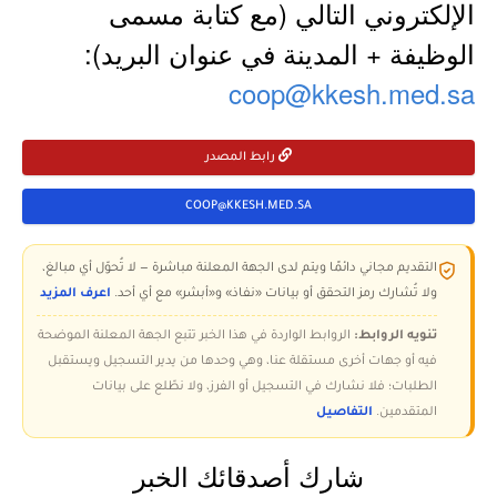
الإلكتروني التالي (مع كتابة مسمى
الوظيفة + المدينة في عنوان البريد):
coop@kkesh.med.sa
رابط المصدر
COOP@KKESH.MED.SA
التقديم مجاني دائمًا ويتم لدى الجهة المعلنة مباشرة — لا تُحوّل أي مبالغ،
ولا تُشارك رمز التحقق أو بيانات «نفاذ» و«أبشر» مع أي أحد.
اعرف المزيد
تنويه الروابط:
الروابط الواردة في هذا الخبر تتبع الجهة المعلنة الموضحة
فيه أو جهات أخرى مستقلة عنا، وهي وحدها من يدير التسجيل ويستقبل
الطلبات؛ فلا نشارك في التسجيل أو الفرز، ولا نطّلع على بيانات
المتقدمين.
التفاصيل
شارك أصدقائك الخبر